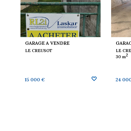
GARAGE A VENDRE
GARAG
LE CREUSOT
LE CR
2
30 m
AUX FAVORIS
AJOUTER AUX FAVORIS
15 000 €
24 00