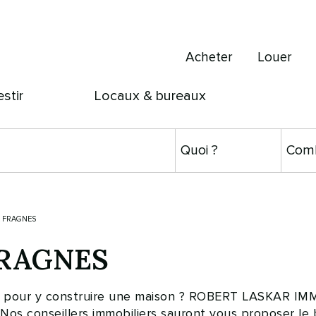
Acheter
Louer
estir
Locaux & bureaux
À FRAGNES
 FRAGNES
nes pour y construire une maison ? ROBERT LASKAR IM
Nos conseillers immobiliers sauront vous proposer le b