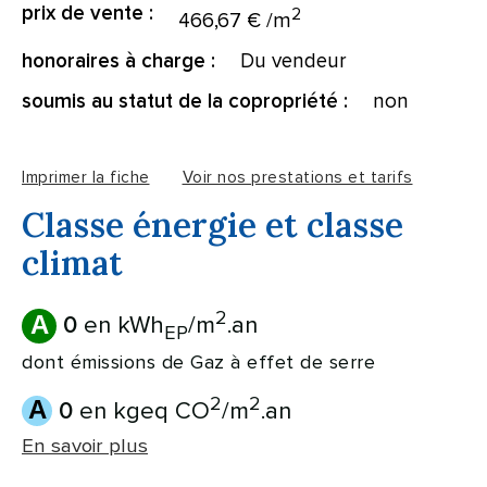
prix de vente :
2
466,67 € /m
Du vendeur
honoraires à charge :
non
soumis au statut de la copropriété :
Imprimer la fiche
Voir nos prestations et tarifs
Classe énergie et classe
climat
2
A
en kWh
/m
.an
0
EP
dont émissions de Gaz à effet de serre
2
2
A
en kgeq CO
/m
.an
0
En savoir plus