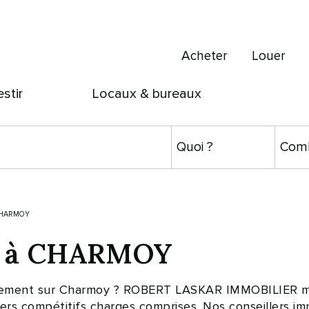
Acheter
Louer
estir
Locaux & bureaux
CHARMOY
er à CHARMOY
artement sur Charmoy ? ROBERT LASKAR IMMOBILIER met
ers compétitifs charges comprises. Nos conseillers imm