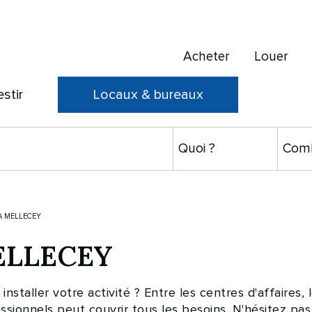
Acheter
Louer
estir
Locaux & bureaux
À MELLECEY
MELLECEY
staller votre activité ? Entre les centres d'affaires, l
ssionnels peut couvrir tous les besoins. N'hésitez pas