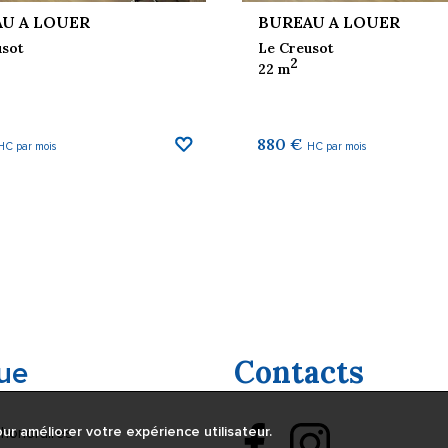
U A LOUER
BUREAU A LOUER
usot
Le Creusot
2
22 m
880 €
HC par mois
HC par mois
Contacts
ue
honoraires
ur améliorer votre expérience utilisateur.