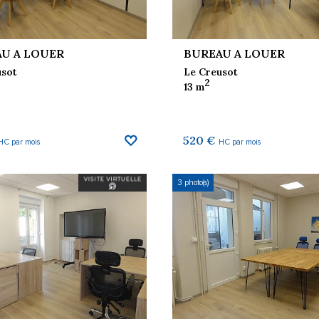
U A LOUER
BUREAU A LOUER
usot
Le Creusot
2
13 m
520 €
HC par mois
HC par mois
3 photo(s)