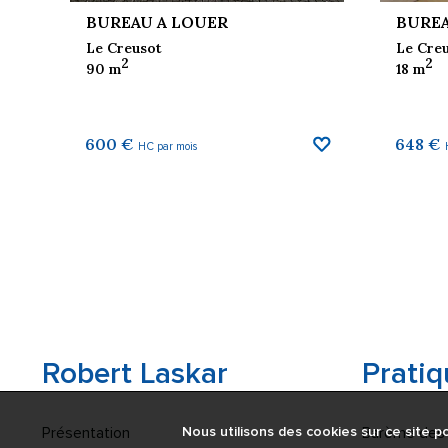
BUREAU A LOUER
BUREA
Le Creusot
Le Cre
2
2
90 m
18 m
AUX FAVORIS
600 €
648 €
HC par mois
Robert Laskar
Pratiq
Présentation
Barème des 
Nous utilisons des cookies sur ce site po