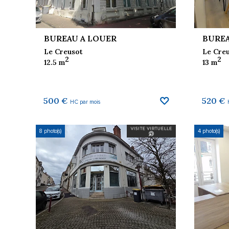
BUREAU A LOUER
BUREA
Le Creusot
Le Cre
2
2
12.5 m
13 m
AUX FAVORIS
AJOUTER AUX FAVORIS
500 €
520 €
HC par mois
8 photo(s)
4 photo(s)