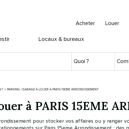
Acheter
Louer
estir
Locaux & bureaux
NT
>
PARKING / GARAGE À LOUER À PARIS 15EME ARRONDISSEMENT
 louer à PARIS 15EME
rrondissement pour stocker vos affaires ou y ranger
ationnements sur Paris 15eme Arrondissement : des pa