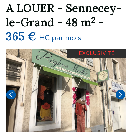
A LOUER
-
Sennecey-
2
le-Grand
-
48 m
-
365 €
HC par mois