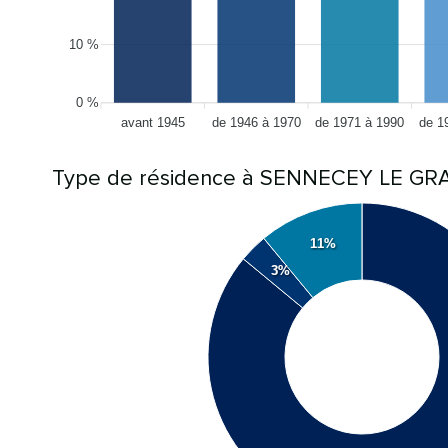
10 %
0 %
avant 1945
de 1946 à 1970
de 1971 à 1990
de 1
Type de résidence à SENNECEY LE G
11%
3%