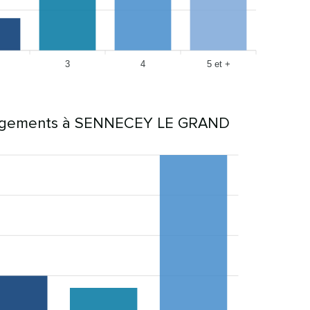
3
4
5 et +
agements à SENNECEY LE GRAND