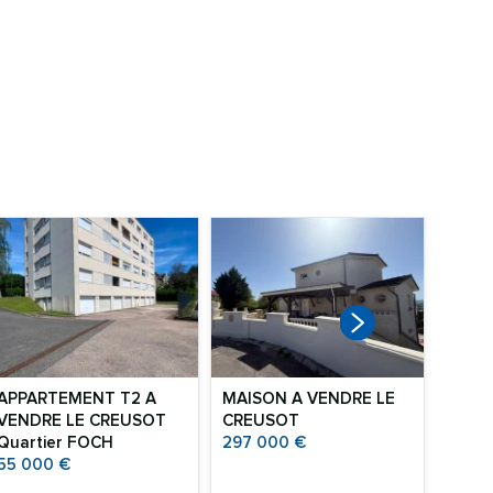
IMME
LE C
60 0
APPARTEMENT T2 A
MAISON A VENDRE
LE
VENDRE
LE CREUSOT
CREUSOT
Quartier FOCH
297 000 €
55 000 €