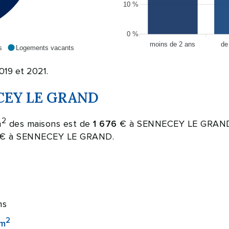
10 %
0 %
moins de 2 ans
de
s
Logements vacants
019 et 2021.
NECEY LE GRAND
2
m
des maisons est de
€ à SENNECEY LE GRAN
1 676
€ à SENNECEY LE GRAND.
ns
2
 m