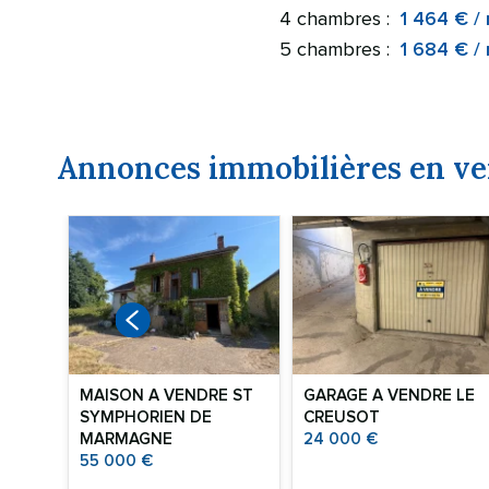
4 chambres :
1 464 € /
5 chambres :
1 684 € /
Annonces immobilières en 
DRE
MAISON A VENDRE
ST
GARAGE A VENDRE
LE
SYMPHORIEN DE
CREUSOT
MARMAGNE
24 000 €
55 000 €