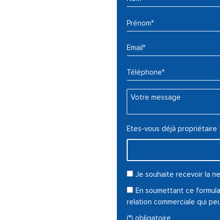
Prénom* :
Email* :
Téléphone* :
Votre message :
Etes-vous déjà propriétaire 
Je souhaite recevoir la
En soumettant ce formulai
relation commerciale qui pe
(*) obligatoire