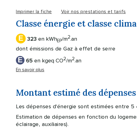
Imprimer la fiche
Voir nos prestations et tarifs
Classe énergie et classe clima
E
2
en kWh
/m
.an
323
EP
dont émissions de Gaz à effet de serre
E
2
2
en kgeq CO
/m
.an
65
En savoir plus
Montant estimé des dépenses 
Les dépenses d'énergie sont estimées entre 5 
Estimation de dépenses en fonction du logement 
éclairage, auxiliaires).