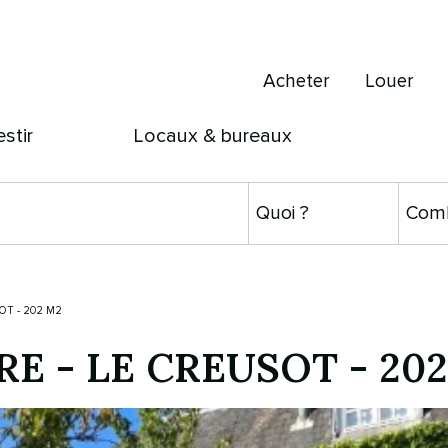
Acheter
Louer
estir
Locaux & bureaux
OT - 202 M2
RE
-
LE CREUSOT
-
20