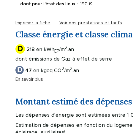
190 €
dont pour l'état des lieux :
Imprimer la fiche
Voir nos prestations et tarifs
Classe énergie et classe clima
D
2
en kWh
/m
.an
218
EP
dont émissions de Gaz à effet de serre
D
2
2
en kgeq CO
/m
.an
47
En savoir plus
Montant estimé des dépenses 
Les dépenses d'énergie sont estimées entre 1 
Estimation de dépenses en fonction du logement 
éclairage, auxiliaires).