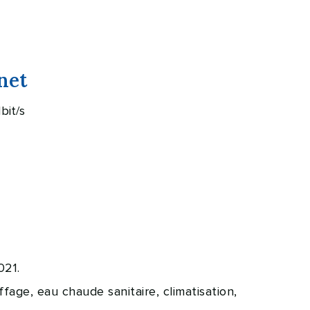
net
bit/s
021.
age, eau chaude sanitaire, climatisation,