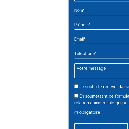
Nom* :
Prénom* :
Email* :
Téléphone* :
Votre message :
Je souhaite recevoir la
En soumettant ce formulai
relation commerciale qui pe
(*) obligatoire