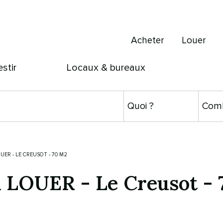
Acheter
Louer
estir
Locaux & bureaux
ER - LE CREUSOT - 70 M2
A LOUER
-
Le Creusot
-