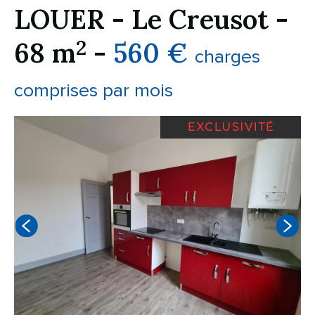
LOUER
-
Le Creusot
-
2
68 m
-
560 €
charges
comprises par mois