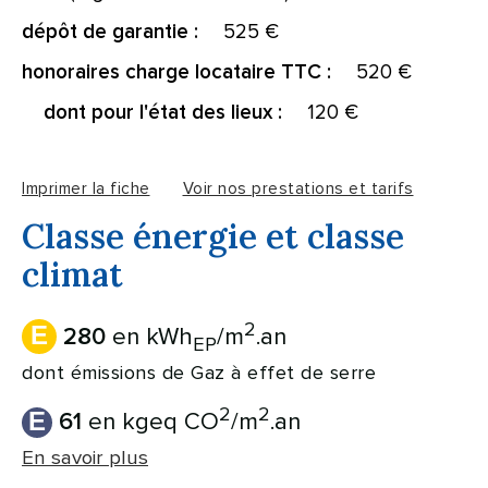
525 €
dépôt de garantie :
520 €
honoraires charge locataire TTC :
120 €
dont pour l'état des lieux :
Imprimer la fiche
Voir nos prestations et tarifs
Classe énergie et classe
climat
2
E
en kWh
/m
.an
280
EP
dont émissions de Gaz à effet de serre
2
2
E
en kgeq CO
/m
.an
61
En savoir plus