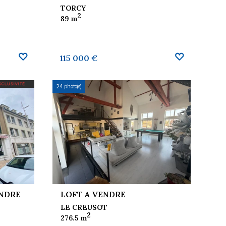
TORCY
2
89 m
115 000 €
24 photo(s)
ENDRE
LOFT A VENDRE
LE CREUSOT
2
276.5 m