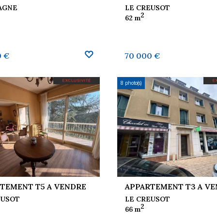
AGNE
LE CREUSOT
2
62 m
0 €
70 000 €
8 photo(s)
TEMENT T5 A VENDRE
APPARTEMENT T3 A V
EUSOT
LE CREUSOT
2
66 m