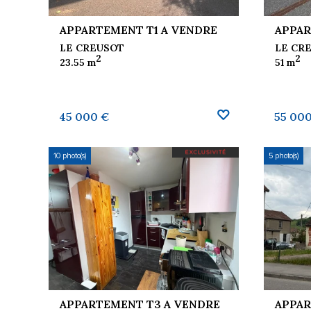
APPARTEMENT T1 A VENDRE
APPAR
LE CREUSOT
LE CRE
2
2
23.55 m
51 m
AUX FAVORIS
AJOUTER AUX FAVORIS
45 000 €
55 00
10 photo(s)
5 photo(s)
APPARTEMENT T3 A VENDRE
APPAR