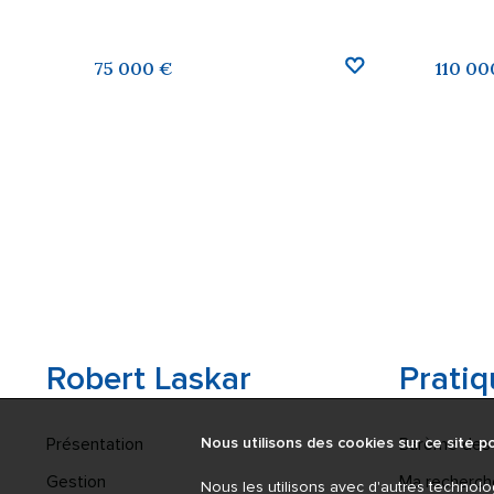
AUX FAVORIS
AJOUTER AUX FAVORIS
75 000 €
110 00
Robert Laskar
Pratiq
Présentation
Barème des 
Nous utilisons des cookies sur ce site po
Gestion
Ma recherch
Nous les utilisons avec d'autres technolo