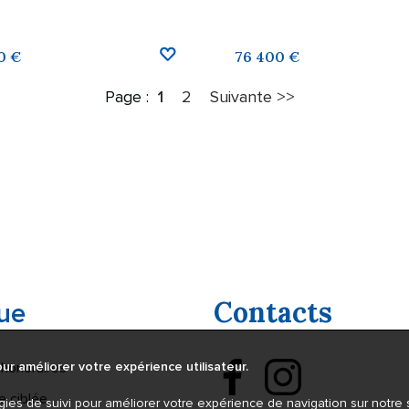
0 €
76 400 €
Page :
2
Suivante >>
1
Contacts
ue
honoraires
ur améliorer votre expérience utilisateur.
e ciblée
gies de suivi pour améliorer votre expérience de navigation sur notre