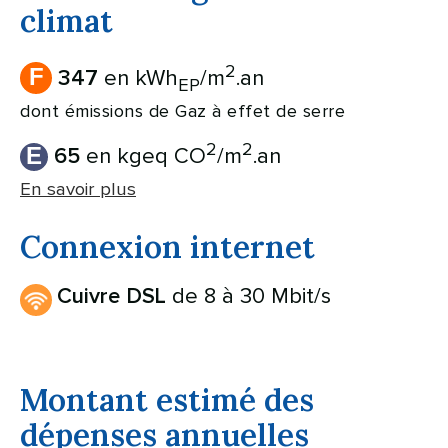
climat
2
F
en kWh
/m
.an
347
EP
dont émissions de Gaz à effet de serre
2
2
E
en kgeq CO
/m
.an
65
En savoir plus
Connexion internet
de 8 à 30 Mbit/s
Cuivre DSL
Montant estimé des
dépenses annuelles