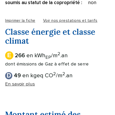
non
soumis au statut de la copropriété :
Imprimer la fiche
Voir nos prestations et tarifs
Classe énergie et classe
climat
2
E
en kWh
/m
.an
266
EP
dont émissions de Gaz à effet de serre
2
2
D
en kgeq CO
/m
.an
49
En savoir plus
Montant estimé des