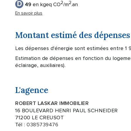
D
2
2
en kgeq CO
/m
.an
49
En savoir plus
Montant estimé des dépenses 
Les dépenses d'énergie sont estimées entre 1 
Estimation de dépenses en fonction du logement 
éclairage, auxiliaires).
L'agence
ROBERT LASKAR IMMOBILIER
16 BOULEVARD HENRI PAUL SCHNEIDER
71200 LE CREUSOT
Tél :
0385739476