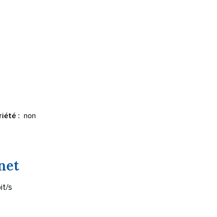
non
iété :
net
it/s