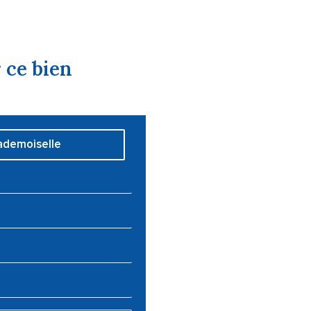
 ce bien
demoiselle