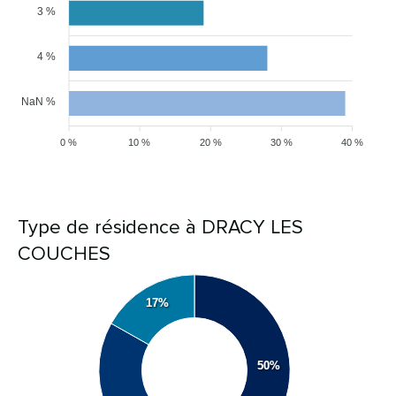
3 %
4 %
NaN %
0 %
10 %
20 %
30 %
40 %
Type de résidence à DRACY LES
COUCHES
17%
50%