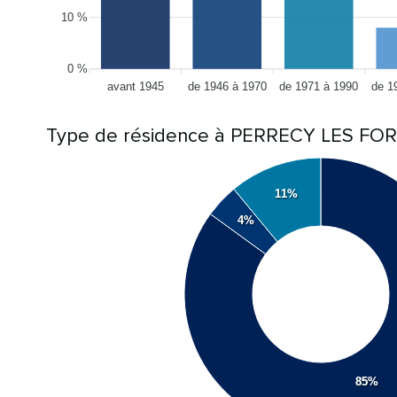
10 %
0 %
avant 1945
de 1946 à 1970
de 1971 à 1990
de 1
Type de résidence à PERRECY LES FO
11%
4%
85%