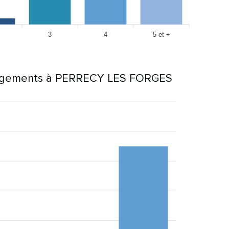
3
4
5 et +
agements à PERRECY LES FORGES