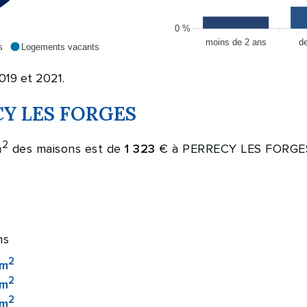
0 %
moins de 2 ans
d
s
Logements vacants
019 et 2021.
ECY LES FORGES
2
m
des maisons est de
€ à PERRECY LES FORGE
1 323
ns
2
 m
2
 m
2
 m