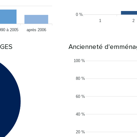
0 %
1
2
990 à 2005
après 2006
RGES
Ancienneté d'emmén
100 %
80 %
60 %
40 %
20 %