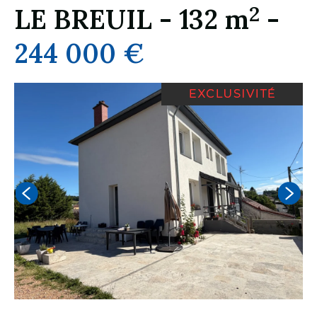
2
LE BREUIL
-
132 m
-
244 000 €