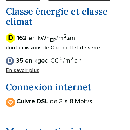
Classe énergie et classe
climat
2
D
en kWh
/m
.an
162
EP
dont émissions de Gaz à effet de serre
2
2
D
en kgeq CO
/m
.an
35
En savoir plus
Connexion internet
de 3 à 8 Mbit/s
Cuivre DSL